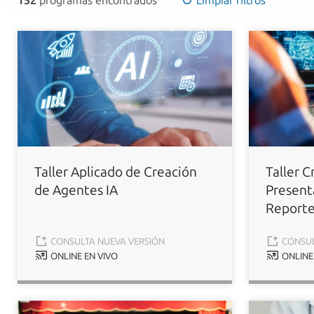
152
programas encontrados
Limpiar filtros
Taller Aplicado de Creación
Taller C
de Agentes IA
Present
Reporte
CONSULTA NUEVA VERSIÓN
CONSUL
ONLINE EN VIVO
ONLINE 