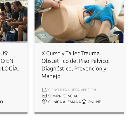
US:
X Curso y Taller Trauma
NO EN
Obstétrico del Piso Pélvico:
OLOGÍA,
Diagnóstico, Prevención y
Manejo
CONSULTA NUEVA VERSIÓN
SEMIPRESENCIAL
GO
CLÍNICA ALEMANA
ONLINE