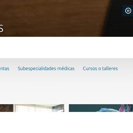
S
entas
Subespecialidades médicas
Cursos o talleres