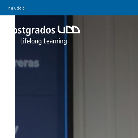
Ir a
udd.cl