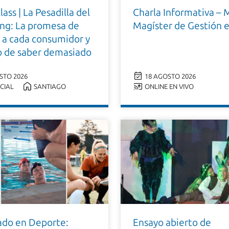
ass | La Pesadilla del
Charla Informativa – 
ng: La promesa de
Magíster de Gestión 
 a cada consumidor y
go de saber demasiado
STO 2026
18 AGOSTO 2026
CIAL
SANTIAGO
ONLINE EN VIVO
do en Deporte:
Ensayo abierto de