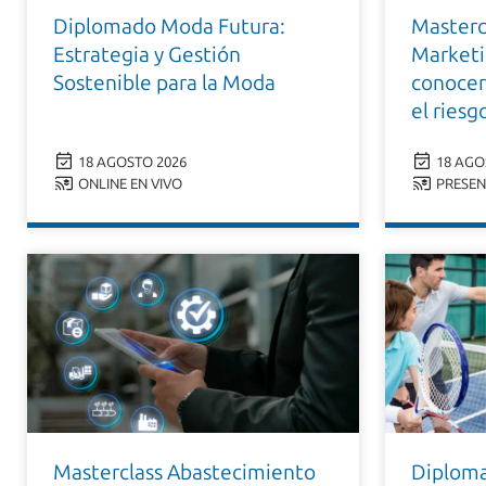
Diplomado Moda Futura:
Mastercl
Estrategia y Gestión
Marketi
Sostenible para la Moda
conocer
el ries
18 AGOSTO 2026
18 AGO
ONLINE EN VIVO
PRESEN
Masterclass Abastecimiento
Diploma