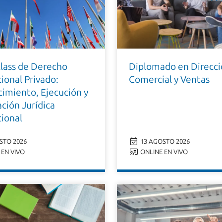
lass de Derecho
Diplomado en Direcc
ional Privado:
Comercial y Ventas
imiento, Ejecución y
ción Jurídica
cional
STO 2026
13 AGOSTO 2026
EN VIVO
ONLINE EN VIVO