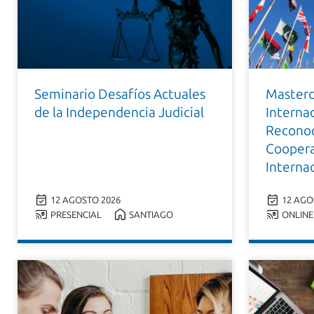
Seminario Desafíos Actuales
Masterc
de la Independencia Judicial
Internac
Reconoc
Coopera
Interna
12 AGOSTO 2026
12 AGO
PRESENCIAL
SANTIAGO
ONLINE 