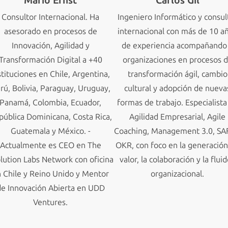
Mario Ernst
Carlos Gil
Consultor Internacional. Ha
Ingeniero Informático y consul
asesorado en procesos de
internacional con más de 10 a
Innovación, Agilidad y
de experiencia acompañando
Transformación Digital a +40
organizaciones en procesos 
stituciones en Chile, Argentina,
transformación ágil, cambio
rú, Bolivia, Paraguay, Uruguay,
cultural y adopción de nueva
Panamá, Colombia, Ecuador,
formas de trabajo. Especialista
pública Dominicana, Costa Rica,
Agilidad Empresarial, Agile
Guatemala y México. -
Coaching, Management 3.0, SA
Actualmente es CEO en The
OKR, con foco en la generació
lution Labs Network con oficina
valor, la colaboración y la flui
 Chile y Reino Unido y Mentor
organizacional.
de Innovación Abierta en UDD
Ventures.