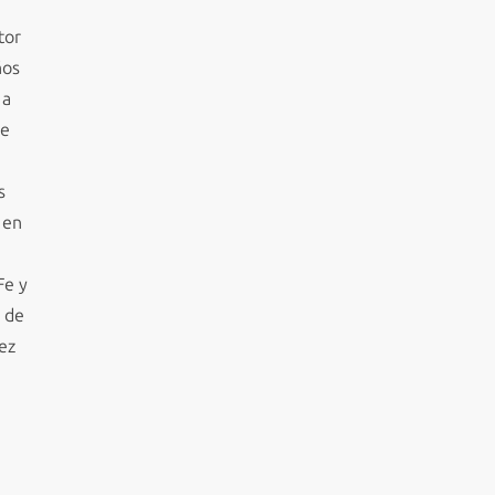
tor
ños
 a
de
s
 en
Fe y
n de
dez