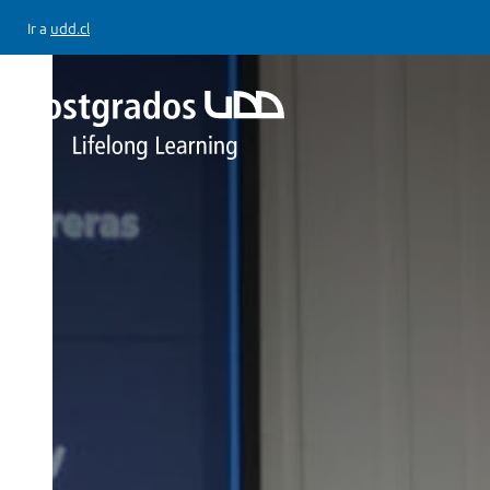
Ir a
udd.cl