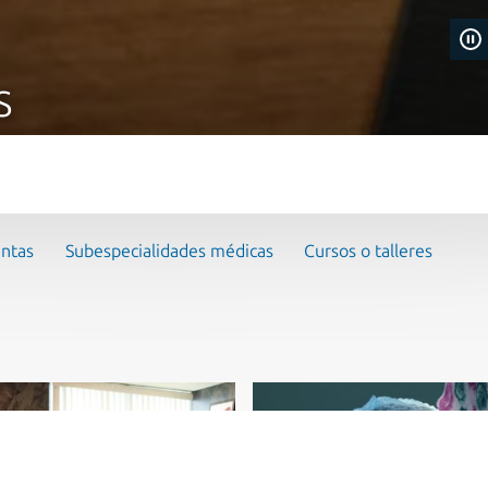
S
entas
Subespecialidades médicas
Cursos o talleres