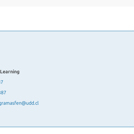
 Learning
87
387
gramasfen@udd.cl