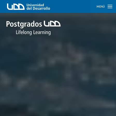
MENÚ
INICIO
PROGRAMAS
PROGRAMAS
CORPORATIVOS
SOBRE
NOSOTROS