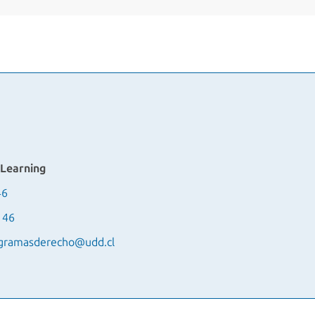
 Learning
46
146
gramasderecho@udd.cl