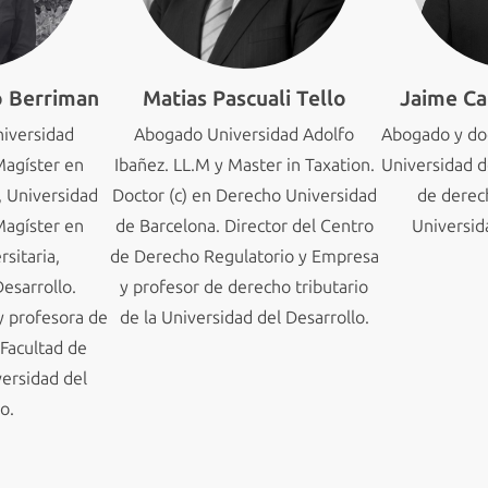
o Berriman
Matias Pascuali Tello
Jaime Ca
niversidad
Abogado Universidad Adolfo
Abogado y doc
Magíster en
Ibañez. LL.M y Master in Taxation.
Universidad d
, Universidad
Doctor (c) en Derecho Universidad
de derec
Magíster en
de Barcelona. Director del Centro
Universid
sitaria,
de Derecho Regulatorio y Empresa
esarrollo.
y profesor de derecho tributario
y profesora de
de la Universidad del Desarrollo.
 Facultad de
ersidad del
o.