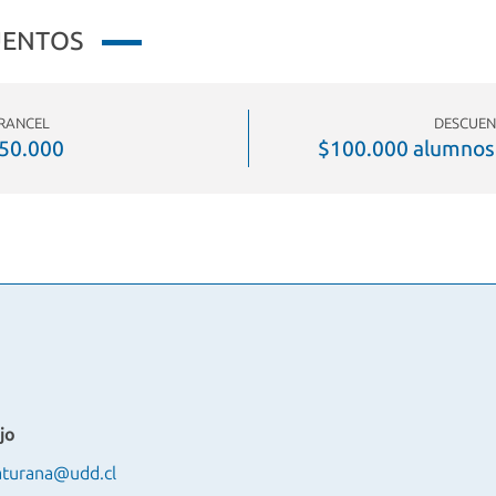
UENTOS
RANCEL
DESCUEN
50.000
$100.000 alumnos
jo
turana@udd.cl