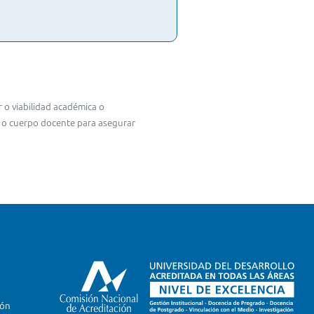
 o viabilidad académica o
s o cuerpo docente para asegurar
ión