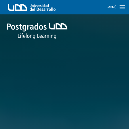
MENÚ
INICIO
PROGRAMAS
PROGRAMAS
CORPORATIVOS
SOBRE
NOSOTROS