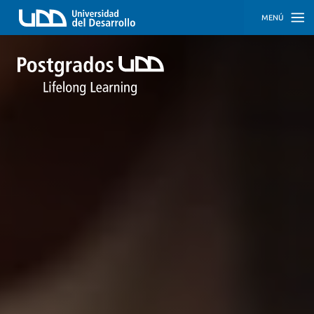
MENÚ
INICIO
PROGRAMAS
PROGRAMAS
CORPORATIVOS
SOBRE
NOSOTROS