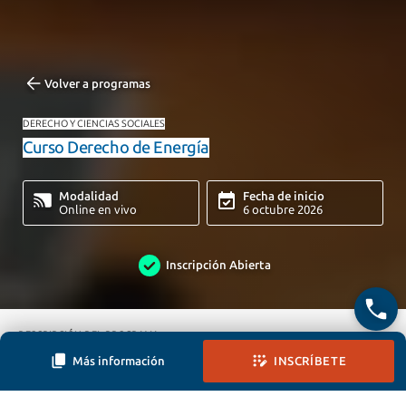
Volver a programas
DERECHO Y CIENCIAS SOCIALES
Curso Derecho de Energía
Modalidad
Fecha de inicio
Online en vivo
6 octubre 2026
Inscripción Abierta
DESCRIPCIÓN DEL PROGRAMA
Más información
INSCRÍBETE
OBJETIVOS DEL PROGRAMA
EQUIPO DOCENTE