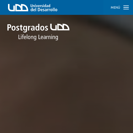
MENÚ
INICIO
PROGRAMAS
PROGRAMAS
CORPORATIVOS
SOBRE
NOSOTROS