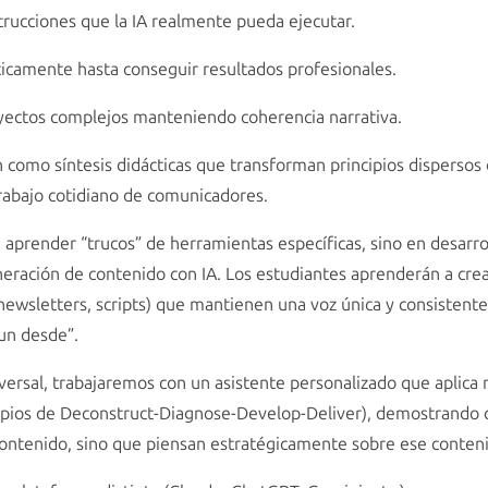
trucciones que la IA realmente pueda ejecutar.
ticamente hasta conseguir resultados profesionales.
yectos complejos manteniendo coherencia narrativa.
como síntesis didácticas que transforman principios dispersos d
trabajo cotidiano de comunicadores.
 aprender “trucos” de herramientas específicas, sino en desarr
eneración de contenido con IA. Los estudiantes aprenderán a cr
 newsletters, scripts) que mantienen una voz única y consistent
un desde”.
ersal, trabajaremos con un asistente personalizado que aplica 
ncipios de Deconstruct-Diagnose-Develop-Deliver), demostrando
ontenido, sino que piensan estratégicamente sobre ese conten