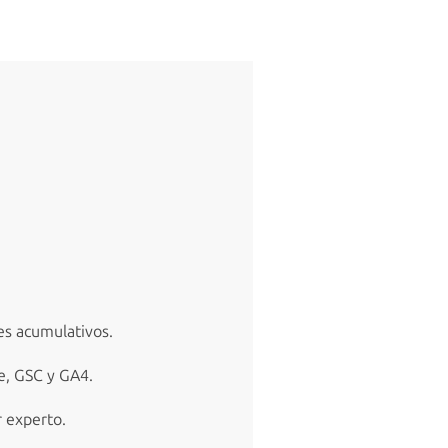
es acumulativos.
e, GSC y GA4.
 experto.