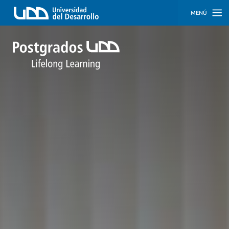
MENÚ
INICIO
PROGRAMAS
PROGRAMAS
CORPORATIVOS
SOBRE
NOSOTROS