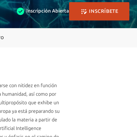
Inscripción Abierta
INSCRÍBETE
TO
arse con nitidez en función
 la humanidad, así como por
ultipropósito que exhibe un
uropa ya está preparando su
lado la materia a partir de
ificial Intelligence
os y énfasis en el camino de