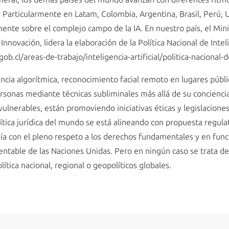
ca. Particularmente en Latam, Colombia, Argentina, Brasil, Perú, 
te sobre el complejo campo de la IA. En nuestro país, el Minis
nnovación, lidera la elaboración de la Política Nacional de Intel
gob.cl/areas-de-trabajo/inteligencia-artificial/politica-nacional-de
cia algorítmica, reconocimiento facial remoto en lugares públi
rsonas mediante técnicas subliminales más allá de su conciencia
ulnerables, están promoviendo iniciativas éticas y legislacione
olítica jurídica del mundo se está alineando con propuesta regu
nía con el pleno respeto a los derechos fundamentales y en fun
tentable de las Naciones Unidas. Pero en ningún caso se trata d
tica nacional, regional o geopolíticos globales.