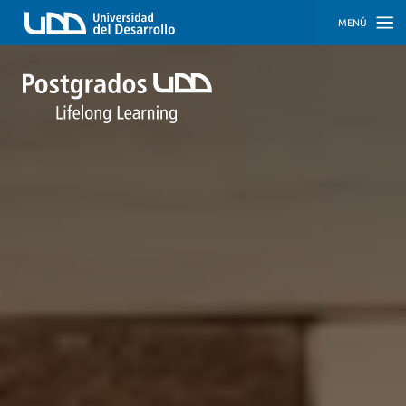
MENÚ
INICIO
PROGRAMAS
PROGRAMAS
CORPORATIVOS
SOBRE
NOSOTROS