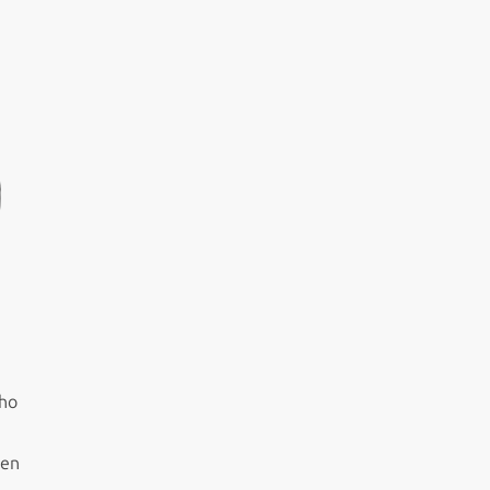
cho
 en