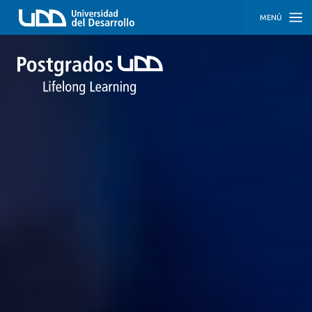
MENÚ
INICIO
PROGRAMAS
PROGRAMAS
CORPORATIVOS
SOBRE
NOSOTROS