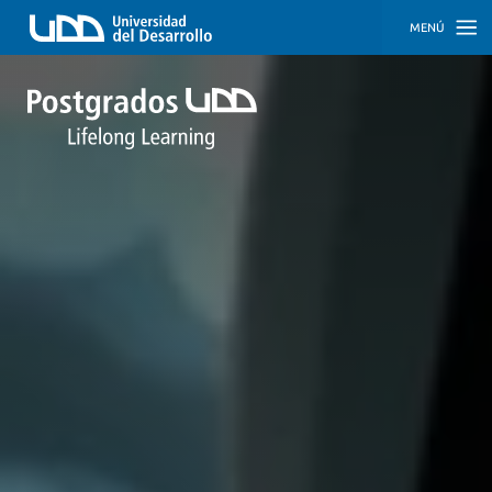
MENÚ
INICIO
PROGRAMAS
PROGRAMAS
CORPORATIVOS
SOBRE
NOSOTROS