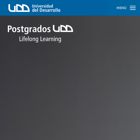
MENÚ
INICIO
PROGRAMAS
PROGRAMAS
CORPORATIVOS
SOBRE
NOSOTROS