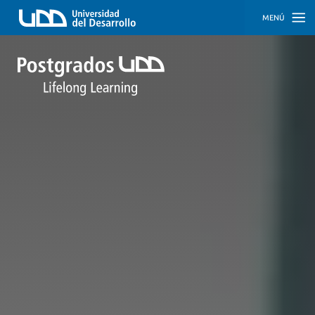
MENÚ
INICIO
PROGRAMAS
PROGRAMAS
CORPORATIVOS
SOBRE
NOSOTROS