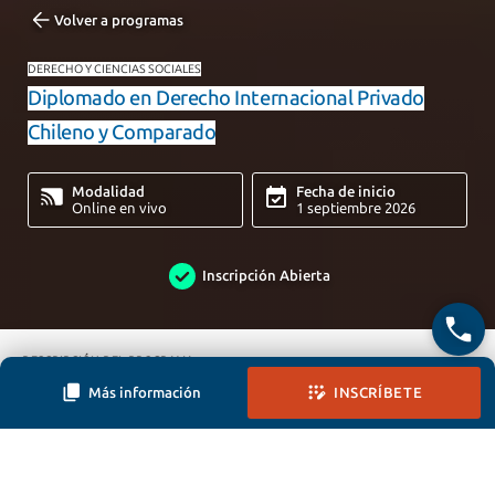
Volver a programas
DERECHO Y CIENCIAS SOCIALES
Diplomado en Derecho Internacional Privado
Chileno y Comparado
Modalidad
Fecha de inicio
Online en vivo
1 septiembre 2026
Inscripción Abierta
DESCRIPCIÓN DEL PROGRAMA
Más información
INSCRÍBETE
DESCRIPCIÓN DEL PROGRAMA
EQUIPO DOCENTE
Cerrar
El
Diplomado en Derecho Internacional Privado
Chileno y
CONTACTO
Comparado entrega una formación integral orientada al estudio de