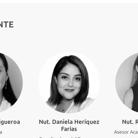
NTE
igueroa
Nut. Daniela Heríquez
Nut. 
Farías
ra
Asesor Ac