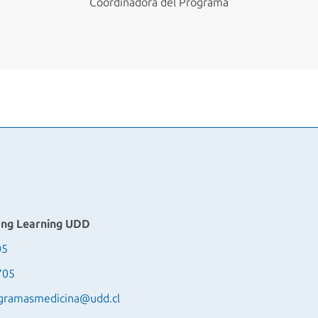
Coordinadora del Programa
ong Learning UDD
05
705
gramasmedicina@udd.cl