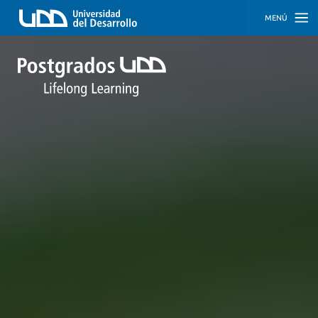
MENÚ
INICIO
PROGRAMAS
PROGRAMAS
CORPORATIVOS
SOBRE
NOSOTROS