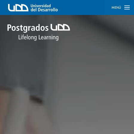
MENÚ
INICIO
PROGRAMAS
PROGRAMAS
CORPORATIVOS
SOBRE
NOSOTROS