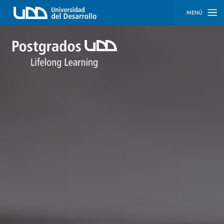
MENÚ
INICIO
PROGRAMAS
PROGRAMAS
CORPORATIVOS
SOBRE
NOSOTROS