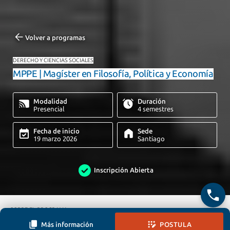
Volver a programas
DERECHO Y CIENCIAS SOCIALES
MPPE | Magíster en Filosofía, Política y Economía
Modalidad
Duración
Presencial
4 semestres
Fecha de inicio
Sede
19 marzo 2026
Santiago
Inscripción Abierta
SOBRE EL PROGRAMA
Más información
POSTULA