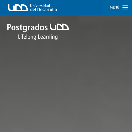
MENÚ
INICIO
PROGRAMAS
PROGRAMAS
CORPORATIVOS
SOBRE
NOSOTROS