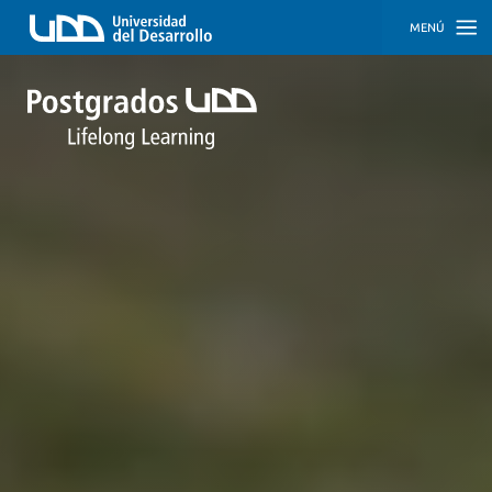
MENÚ
INICIO
PROGRAMAS
PROGRAMAS
CORPORATIVOS
SOBRE
NOSOTROS