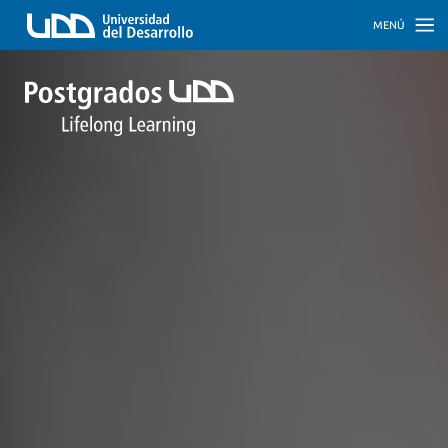
MENÚ
INICIO
PROGRAMAS
PROGRAMAS
CORPORATIVOS
SOBRE
NOSOTROS