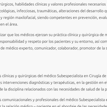
rgicos, habilidades clínicas y valores profesionales necesarios
ológicas, infecciosas, traumáticas, alteraciones del desarrollo
o y región maxilofacial, siendo competentes en prevención, evalu
en el área.
izar que los médicos ejerzan su práctica clínica y quirúrgica de
 responsabilidad y respeto por los pacientes y su entorno, así c
de médico experto, comunicador, colaborador, promotor de la sa
 clínicas y quirúrgicas del médico Subespecialista en Cirugía de
us intervenciones diagnósticas y terapéuticas, en la gestión en el
e la disciplina relacionados con las necesidades de salud de la p
s comunicacionales y profesionales del médico Subespecialista 
r la relación médico – paciente en el abordaje de las necesidad