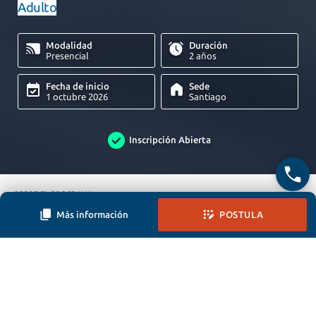
Adulto
Modalidad
Duración
Presencial
2 años
Fecha de inicio
Sede
1 octubre 2026
Santiago
Inscripción Abierta
SOBRE EL PROGRAMA
Más información
POSTULA
DESCRIPCIÓN DEL PROGRAMA
PERFIL DE EGRESO
Cerrar
EQUIPO DOCENTE
Solicita información