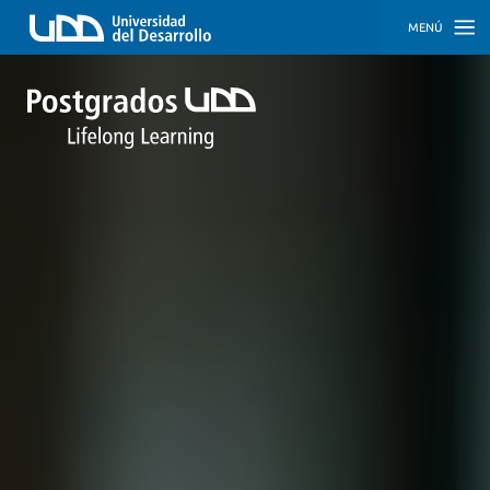
MENÚ
INICIO
PROGRAMAS
PROGRAMAS
CORPORATIVOS
SOBRE
NOSOTROS