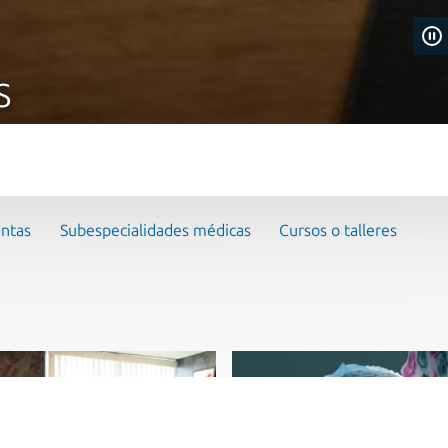
S
entas
Subespecialidades médicas
Cursos o talleres