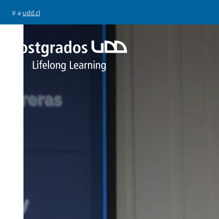
Ir a
udd.cl