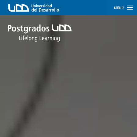
MENÚ
INICIO
PROGRAMAS
PROGRAMAS
CORPORATIVOS
SOBRE
NOSOTROS