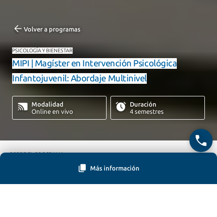
Volver a programas
PSICOLOGÍA Y BIENESTAR
MIPI | Magíster en Intervención Psicológica
Infantojuvenil: Abordaje Multinivel
Modalidad
Duración
Online en vivo
4 semestres
SOBRE EL PROGRAMA
Más información
PERFIL DEL ESTUDIANTE
Cerrar
EQUIPO DOCENTE